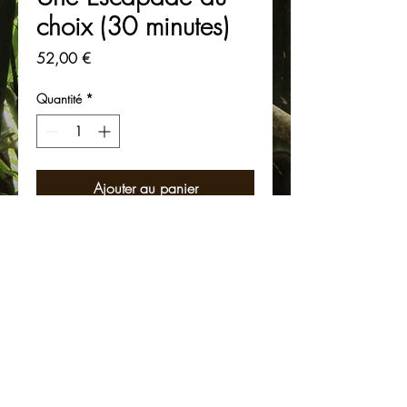
choix (30 minutes)
Prix
52,00 €
Quantité
*
Ajouter au panier
Laissez-vous tenter par le côté cocooning
de ce soin, massage d'une zone du
corps au choix :
dos, cuir chevelu & nuque, pieds, mains,
arrière corps.