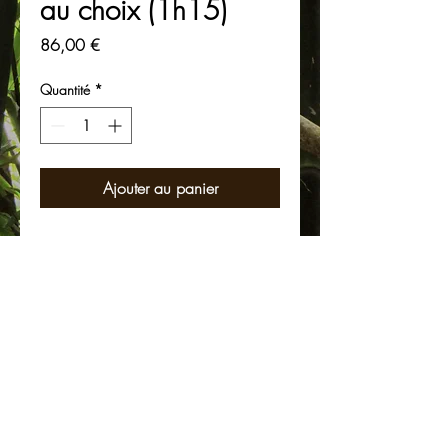
au choix (1h15)
Prix
86,00 €
Quantité
*
Ajouter au panier
Tous nos soins du visage sont
personnalisés et allient technicité et
détente absolue. Ils combinent des
manoeuvres manuelles et des traitements
effectués avec notre ligne de soins La
Sultane de Saba, spécialement adaptée
à votre type de peau.