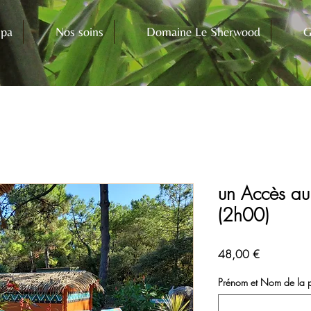
Spa
Nos soins
Domaine Le Sherwood
G
un Accès au 
(2h00)
Prix
48,00 €
Prénom et Nom de la pe