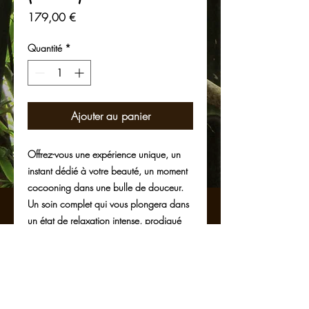
Prix
179,00 €
Quantité
*
Ajouter au panier
Offrez-vous une expérience unique, un
instant dédié à votre beauté, un moment
cocooning dans une bulle de douceur.
Un soin complet qui vous plongera dans
un état de relaxation intense, prodigué
par des techniques de massages
professionnelles.
Ce soin comprend :
Bain bouillonnant dans le jardin exotique
(30 minutes)